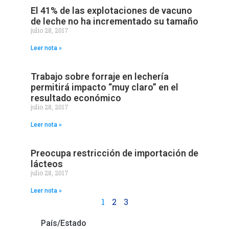
El 41% de las explotaciones de vacuno
de leche no ha incrementado su tamaño
julio 28, 2017
Leer nota »
Trabajo sobre forraje en lechería
permitirá impacto “muy claro” en el
resultado económico
julio 28, 2017
Leer nota »
Preocupa restricción de importación de
lácteos
julio 28, 2017
Leer nota »
1
2
3
País/Estado