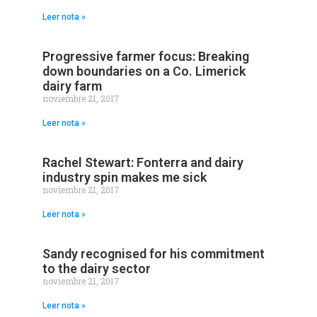
Leer nota »
Progressive farmer focus: Breaking
down boundaries on a Co. Limerick
dairy farm
noviembre 21, 2017
Leer nota »
Rachel Stewart: Fonterra and dairy
industry spin makes me sick
noviembre 21, 2017
Leer nota »
Sandy recognised for his commitment
to the dairy sector
noviembre 21, 2017
Leer nota »