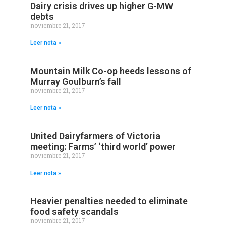
Dairy crisis drives up higher G-MW
debts
noviembre 21, 2017
Leer nota »
Mountain Milk Co-op heeds lessons of
Murray Goulburn’s fall
noviembre 21, 2017
Leer nota »
United Dairyfarmers of Victoria
meeting: Farms’ ‘third world’ power
noviembre 21, 2017
Leer nota »
Heavier penalties needed to eliminate
food safety scandals
noviembre 21, 2017