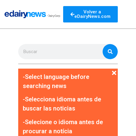
Volver a
eDairyNews.com
-Select language before
searching news
-Selecciona idioma antes de
buscar las noticias
-Selecione o idioma antes de
procurar a notícia