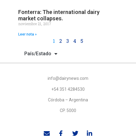
Fonterra: The international dairy
market collapses.
noviembre 21, 2017
Leer nota »
1
2
3
4
5
País/Estado
info@dairynews.com
+54 351 4284530
Córdoba – Argentina
CP. 5000