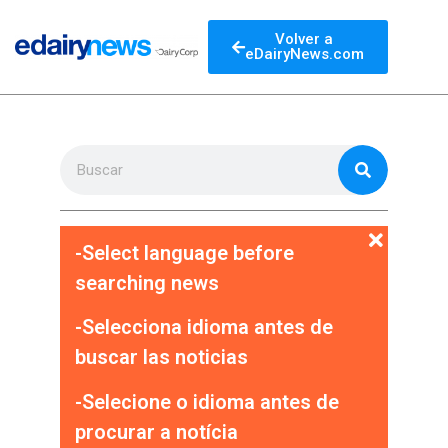
Volver a
eDairyNews.com
-Select language before
searching news
-Selecciona idioma antes de
buscar las noticias
-Selecione o idioma antes de
procurar a notícia