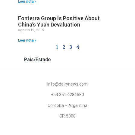
Leer nota »
Fonterra Group Is Positive About
China’s Yuan Devaluation
agosto 19, 2015
Leer nota »
1
2
3
4
País/Estado
info@dairynews.com
+54 351 4284530
Córdoba – Argentina
CP. 5000