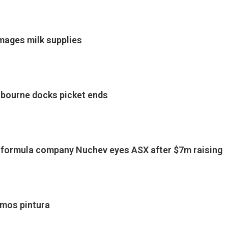
mages milk supplies
lbourne docks picket ends
t formula company Nuchev eyes ASX after $7m raising
amos pintura