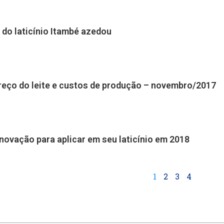
a do laticínio Itambé azedou
preço do leite e custos de produção – novembro/2017
novação para aplicar em seu laticínio em 2018
1
2
3
4