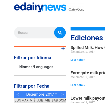
Ediciones
Spilled Milk: How 
diciembre 19, 2017
Filtrar por Idioma
Leer nota »
Idiomas/Languages
Farmgate milk pri
diciembre 19, 2017
Filtrar por Fecha
Leer nota »
<
>
Diciembre 2017
▼
Lower milk payout
LUN
MAR
MIÉ
JUE
VIE
SÁB
DOM
diciembre 19, 2017