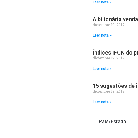
Leer nota »
A bilionária vend
diciembre 19, 2017
Leer nota »
Índices IFCN do 
diciembre 19, 2017
Leer nota »
15 sugestões de i
diciembre 19, 2017
Leer nota »
País/Estado