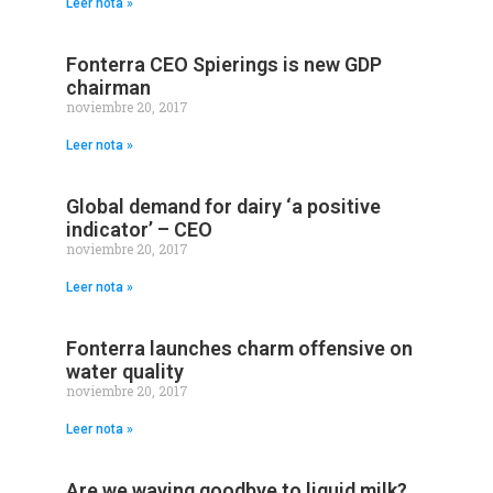
Leer nota »
Fonterra CEO Spierings is new GDP
chairman
noviembre 20, 2017
Leer nota »
Global demand for dairy ‘a positive
indicator’ – CEO
noviembre 20, 2017
Leer nota »
Fonterra launches charm offensive on
water quality
noviembre 20, 2017
Leer nota »
Are we waving goodbye to liquid milk?