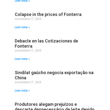
Leer nota »
Colapse in the prices of Fonterra
noviembre 17, 2015
Leer nota »
Debacle en las Cotizaciones de
Fonterra
noviembre 17, 2015
Leer nota »
Sindilat gaúcho negocia exportação na
China
noviembre 17, 2015
Leer nota »
Produtores alegam prejuízos e
descarte desnecessário de leite devido