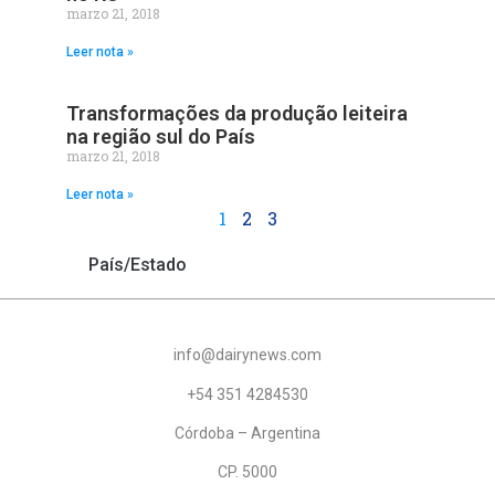
marzo 21, 2018
Leer nota »
Transformações da produção leiteira
na região sul do País
marzo 21, 2018
Leer nota »
1
2
3
País/Estado
info@dairynews.com
+54 351 4284530
Córdoba – Argentina
CP. 5000