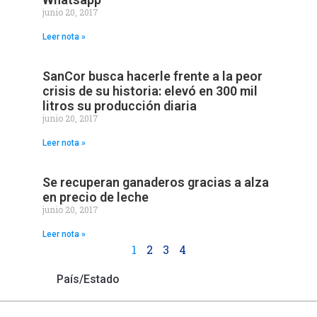
junio 20, 2017
Leer nota »
SanCor busca hacerle frente a la peor
crisis de su historia: elevó en 300 mil
litros su producción diaria
junio 20, 2017
Leer nota »
Se recuperan ganaderos gracias a alza
en precio de leche
junio 20, 2017
Leer nota »
1
2
3
4
País/Estado