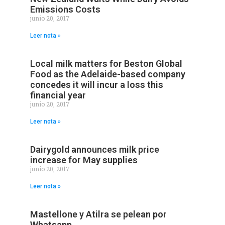
Emissions Costs
junio 20, 2017
Leer nota »
Local milk matters for Beston Global
Food as the Adelaide-based company
concedes it will incur a loss this
financial year
junio 20, 2017
Leer nota »
Dairygold announces milk price
increase for May supplies
junio 20, 2017
Leer nota »
Mastellone y Atilra se pelean por
Whatsapp