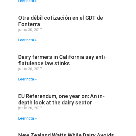
Leer nota »
Otra débil cotización en el GDT de
Fonterra
junio 20, 2017
Leer nota »
Dairy farmers in California say anti-
flatulence law stinks
junio 20, 2017
Leer nota »
EU Referendum, one year on: An in-
depth look at the dairy sector
junio 20, 2017
Leer nota »
New Zealand Waits While Dairy Avoids