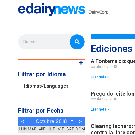
Ediciones
A Fonterra diz qu
octubre 12, 2018
Filtrar por Idioma
Leer nota »
Idiomas/Languages
Preço do leite lo
octubre 12, 2018
Filtrar por Fecha
Leer nota »
<
>
Octubre 2018
▼
Clearing lechero:
LUN
MAR
MIÉ
JUE
VIE
SÁB
DOM
contra la libre c