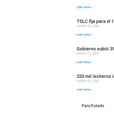
Leer nota »
TDLC fija para el
octubre 12, 2018
Leer nota »
Gobierno subió 3
octubre 12, 2018
Leer nota »
250 mil lecheros
octubre 12, 2018
Leer nota »
País/Estado