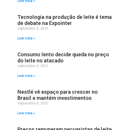
Leer nota »
Tecnologia na produção de leite é tema
de debate na Expointer
septiembre 4, 2015
Leer nota »
Consumo lento decide queda no preço
do leite no atacado
septiembre 4, 2015
Leer nota »
Nestlé vê espaço para crescer no
Brasil e mantém investimentos
septiembre 4, 2015
Leer nota »
Preços remuneram pecuaristas de leite