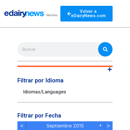
Volver a
eDairyNews.com
Filtrar por Idioma
Idiomas/Languages
Filtrar por Fecha
<
>
Septiembre 2015
▼