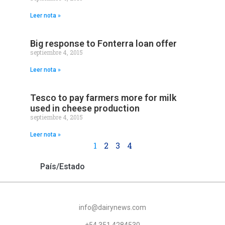
Leer nota »
Big response to Fonterra loan offer
septiembre 4, 2015
Leer nota »
Tesco to pay farmers more for milk
used in cheese production
septiembre 4, 2015
Leer nota »
1
2
3
4
País/Estado
info@dairynews.com