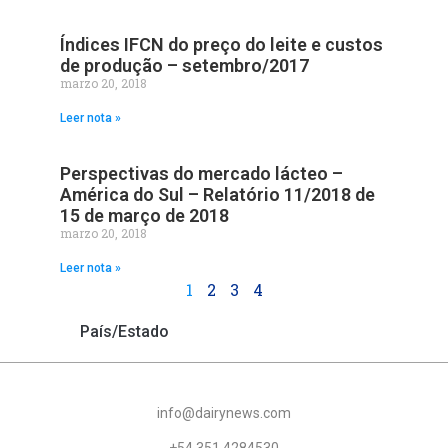
Índices IFCN do preço do leite e custos
de produção – setembro/2017
marzo 20, 2018
Leer nota »
Perspectivas do mercado lácteo –
América do Sul – Relatório 11/2018 de
15 de março de 2018
marzo 20, 2018
Leer nota »
1
2
3
4
País/Estado
info@dairynews.com