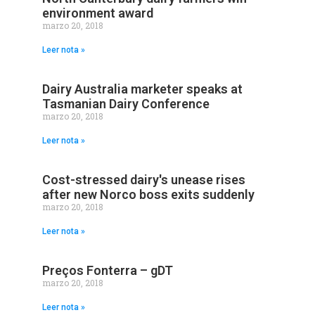
environment award
marzo 20, 2018
Leer nota »
Dairy Australia marketer speaks at
Tasmanian Dairy Conference
marzo 20, 2018
Leer nota »
Cost-stressed dairy's unease rises
after new Norco boss exits suddenly
marzo 20, 2018
Leer nota »
Preços Fonterra – gDT
marzo 20, 2018
Leer nota »