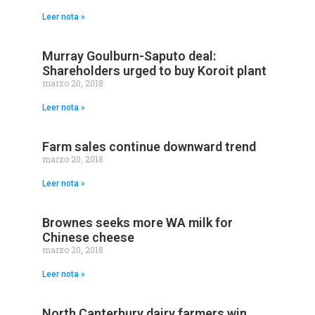
Leer nota »
Murray Goulburn-Saputo deal:
Shareholders urged to buy Koroit plant
marzo 20, 2018
Leer nota »
Farm sales continue downward trend
marzo 20, 2018
Leer nota »
Brownes seeks more WA milk for
Chinese cheese
marzo 20, 2018
Leer nota »
North Canterbury dairy farmers win