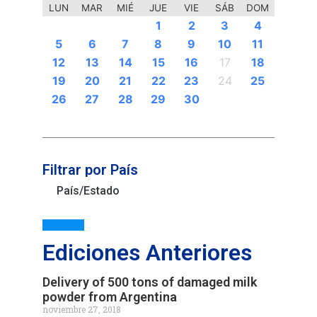
LUN
MAR
MIÉ
JUE
VIE
SÁB
DOM
3
6
4
4
3
3
4
4
6
4
3
6
6
6
6
2
7
2
5
7
5
6
2
7
2
5
5
2
7
3
5
6
3
6
4
6
2
5
7
3
5
4
2
5
3
4
2
2
5
3
6
4
2
5
3
3
2
4
2
5
3
4
5
7
7
7
7
7
7
1
1
1
1
1
1
1
1
1
1
1
1
1
1
1
2
3
4
10
13
10
10
14
13
13
10
13
12
12
12
12
12
14
14
13
12
14
10
10
14
10
13
13
12
14
10
12
14
12
14
10
13
13
12
10
13
14
12
14
10
13
14
12
10
11
11
11
11
11
11
11
11
11
11
11
9
9
8
8
8
9
8
9
8
9
8
9
8
9
8
8
9
8
9
9
8
8
9
9
8
8
5
6
7
8
9
10
11
0
0
0
0
0
0
0
20
20
20
20
20
20
20
20
20
20
20
16
16
18
18
16
18
19
16
19
21
15
17
15
17
15
17
17
21
15
17
19
21
19
21
16
19
15
18
18
21
15
21
15
18
16
19
19
15
18
21
16
19
21
15
18
16
16
19
15
15
18
21
16
19
21
16
18
21
16
19
15
15
18
19
15
17
17
17
17
17
17
17
12
13
14
15
16
17
18
3
6
4
4
3
4
6
4
3
3
6
3
6
4
23
28
23
26
24
28
28
23
26
28
24
28
23
28
22
27
22
25
25
24
26
22
24
23
25
26
22
25
23
25
24
26
22
24
22
25
26
28
24
26
22
22
25
28
23
26
28
24
22
25
23
23
26
22
24
22
25
28
23
26
28
24
24
23
25
23
26
22
24
22
25
26
22
27
27
27
27
27
27
27
27
27
27
19
20
21
22
23
24
25
0
0
0
0
0
0
9
9
8
8
8
9
9
8
9
8
8
8
8
9
8
30
30
30
30
29
29
29
29
29
30
29
29
30
29
30
29
30
29
29
30
30
30
29
29
31
31
31
31
31
31
26
27
28
29
30
Filtrar por País
País/Estado
Ediciones Anteriores
Delivery of 500 tons of damaged milk
powder from Argentina
noviembre 27, 2018