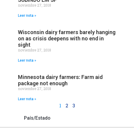
noviembre 27, 2018
Leer nota »
Wisconsin dairy farmers barely hanging
on as crisis deepens with no end in
sight
noviembre 27, 2018
Leer nota »
Minnesota dairy farmers: Farm aid
package not enough
noviembre 27, 2018
Leer nota »
1
2
3
País/Estado