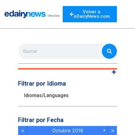
Volver a
eDairyNews.com
Filtrar por Idioma
Idiomas/Languages
Filtrar por Fecha
<
>
Octubre 2018
▼