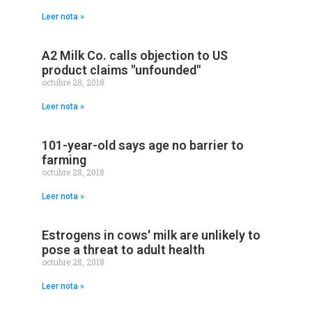
Leer nota »
A2 Milk Co. calls objection to US
product claims "unfounded"
octubre 28, 2018
Leer nota »
101-year-old says age no barrier to
farming
octubre 28, 2018
Leer nota »
Estrogens in cows' milk are unlikely to
pose a threat to adult health
octubre 28, 2018
Leer nota »