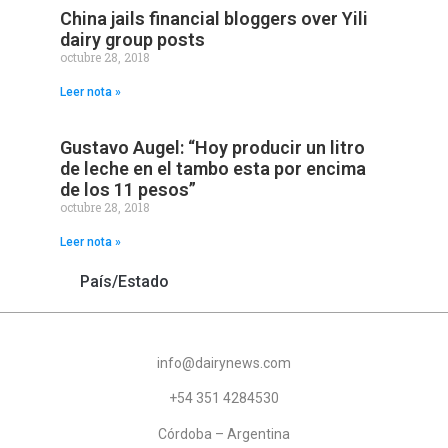
China jails financial bloggers over Yili
dairy group posts
octubre 28, 2018
Leer nota »
Gustavo Augel: “Hoy producir un litro
de leche en el tambo esta por encima
de los 11 pesos”
octubre 28, 2018
Leer nota »
País/Estado
info@dairynews.com
+54 351 4284530
Córdoba – Argentina