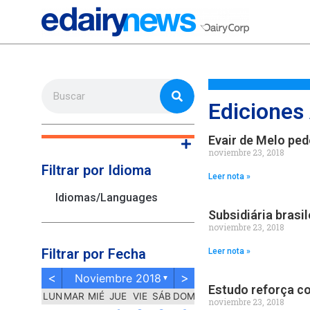
Ediciones
Evair de Melo ped
noviembre 23, 2018
Filtrar por Idioma
Leer nota »
Idiomas/Languages
Subsidiária brasi
noviembre 23, 2018
Filtrar por Fecha
Leer nota »
<
>
Noviembre 2018
▼
Estudo reforça co
LUN
MAR
MIÉ
JUE
VIE
SÁB
DOM
noviembre 23, 2018