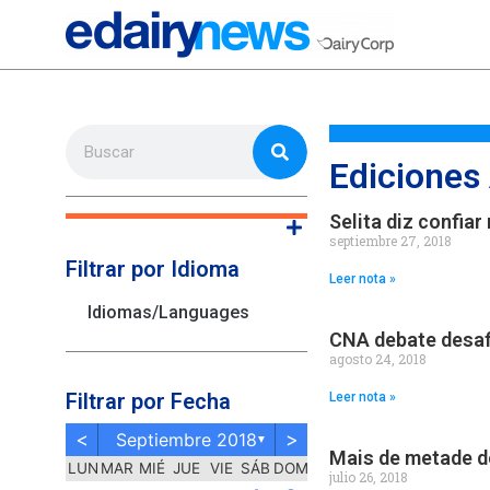
Ediciones
Selita diz confia
septiembre 27, 2018
Filtrar por Idioma
Leer nota »
Idiomas/Languages
CNA debate desaf
agosto 24, 2018
Filtrar por Fecha
Leer nota »
<
>
Septiembre 2018
▼
Mais de metade d
LUN
MAR
MIÉ
JUE
VIE
SÁB
DOM
julio 26, 2018