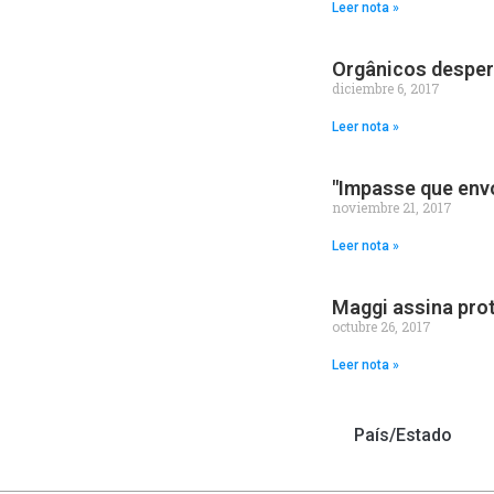
Leer nota »
Orgânicos despert
diciembre 6, 2017
Leer nota »
"Impasse que envo
noviembre 21, 2017
Leer nota »
Maggi assina pro
octubre 26, 2017
Leer nota »
País/Estado