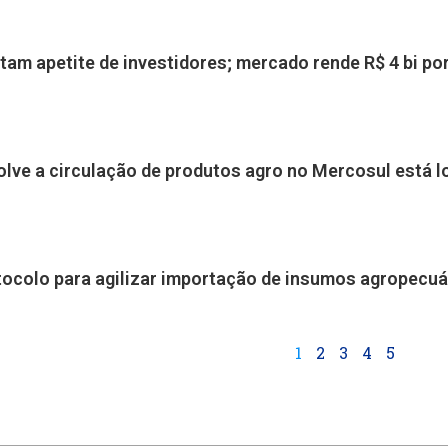
am apetite de investidores; mercado rende R$ 4 bi po
lve a circulação de produtos agro no Mercosul está lo
tocolo para agilizar importação de insumos agropecuá
1
2
3
4
5