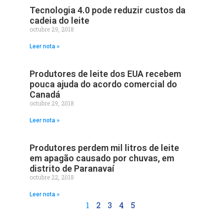
Tecnologia 4.0 pode reduzir custos da
cadeia do leite
octubre 29, 2018
Leer nota »
Produtores de leite dos EUA recebem
pouca ajuda do acordo comercial do
Canadá
octubre 29, 2018
Leer nota »
Produtores perdem mil litros de leite
em apagão causado por chuvas, em
distrito de Paranavaí
octubre 22, 2018
Leer nota »
1
2
3
4
5