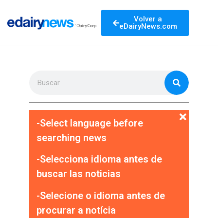
Volver a
eDairyNews.com
-Select language before
searching news
-Selecciona idioma antes de
buscar las noticias
-Selecione o idioma antes de
procurar a notícia