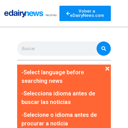
Volver a
eDairyNews.com
-Select language before
searching news
-Selecciona idioma antes de
buscar las noticias
-Selecione o idioma antes de
procurar a notícia