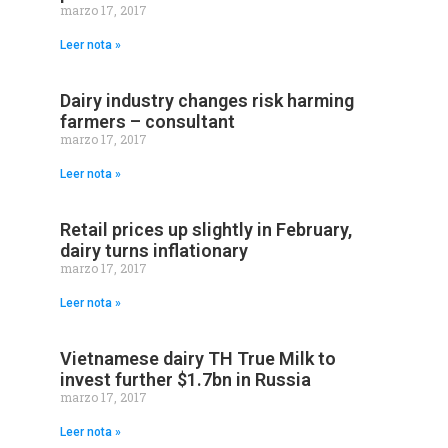
marzo 17, 2017
Leer nota »
Dairy industry changes risk harming
farmers – consultant
marzo 17, 2017
Leer nota »
Retail prices up slightly in February,
dairy turns inflationary
marzo 17, 2017
Leer nota »
Vietnamese dairy TH True Milk to
invest further $1.7bn in Russia
marzo 17, 2017
Leer nota »