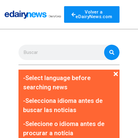
Volver a
eDairyNews.com
-Select language before
searching news
-Selecciona idioma antes de
buscar las noticias
-Selecione o idioma antes de
procurar a notícia