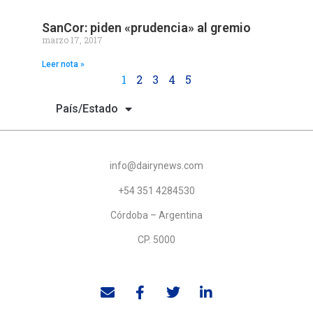
SanCor: piden «prudencia» al gremio
marzo 17, 2017
Leer nota »
1
2
3
4
5
País/Estado
info@dairynews.com
+54 351 4284530
Córdoba – Argentina
CP. 5000