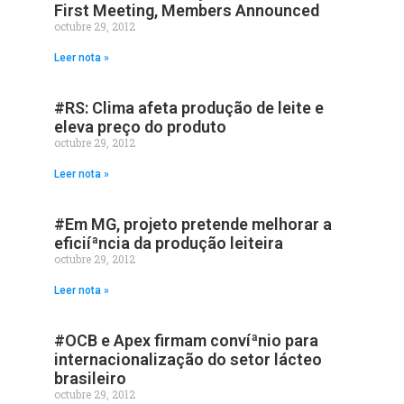
First Meeting, Members Announced
octubre 29, 2012
Leer nota »
#RS: Clima afeta produção de leite e
eleva preço do produto
octubre 29, 2012
Leer nota »
#Em MG, projeto pretende melhorar a
eficiíªncia da produção leiteira
octubre 29, 2012
Leer nota »
#OCB e Apex firmam convíªnio para
internacionalização do setor lácteo
brasileiro
octubre 29, 2012