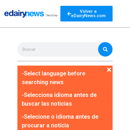
Volver a
eDairyNews.com
-Select language before
searching news
-Selecciona idioma antes de
buscar las noticias
-Selecione o idioma antes de
procurar a notícia