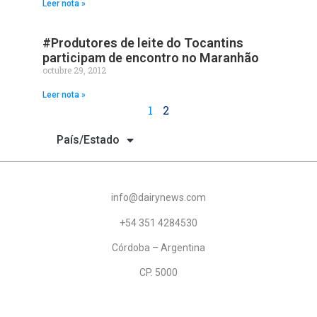
Leer nota »
#Produtores de leite do Tocantins
participam de encontro no Maranhão
octubre 29, 2012
Leer nota »
1
2
País/Estado
info@dairynews.com
+54 351 4284530
Córdoba – Argentina
CP. 5000