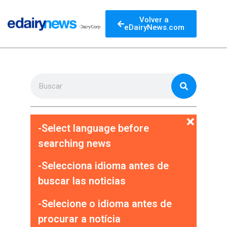
Volver a
eDairyNews.com
-Select language before
searching news
-Selecciona idioma antes de
buscar las noticias
-Selecione o idioma antes de
procurar a notícia