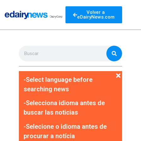
Volver a
eDairyNews.com
-Select language before
searching news
-Selecciona idioma antes de
buscar las noticias
-Selecione o idioma antes de
procurar a notícia