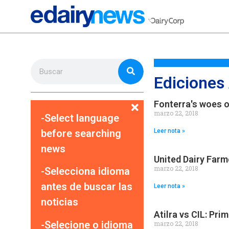
Ediciones
Fonterra's woes o
marzo 22, 2018
-Select language
before searching
Leer nota »
news
United Dairy Farm
marzo 22, 2018
-Selecciona idioma
antes de buscar las
Leer nota »
noticias
Atilra vs CIL: Pri
-Selecione o idioma
marzo 22, 2018