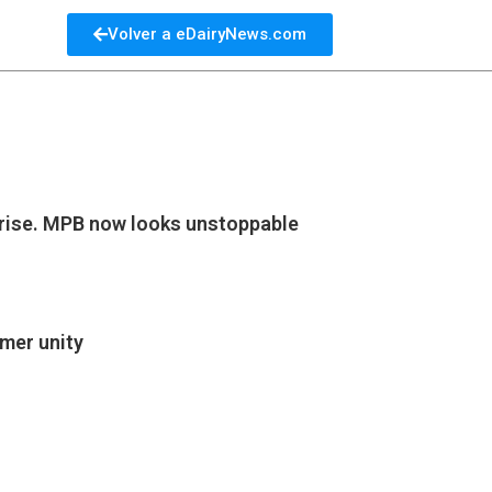
Volver a eDairyNews.com
h rise. MPB now looks unstoppable
rmer unity