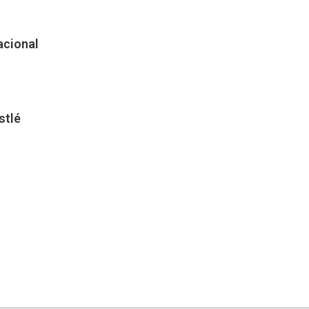
acional
stlé