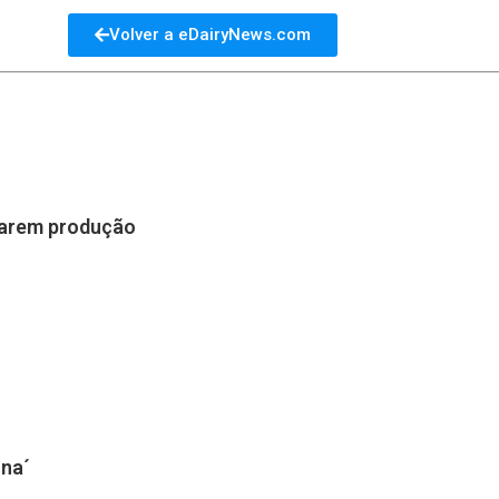
Volver a eDairyNews.com
ssarem produção
ina´