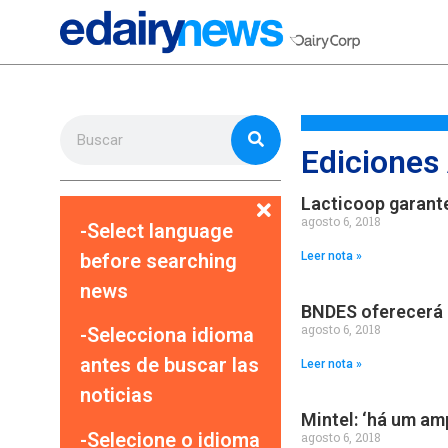
Ediciones
Lacticoop garant
agosto 6, 2018
-Select language
before searching
Leer nota »
news
BNDES oferecerá l
agosto 6, 2018
-Selecciona idioma
antes de buscar las
Leer nota »
noticias
Mintel: ‘há um am
-Selecione o idioma
agosto 6, 2018