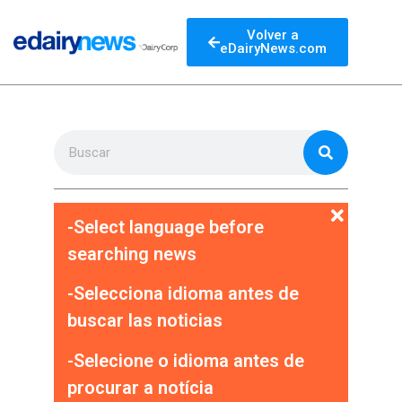
Volver a
eDairyNews.com
-Select language before
searching news
-Selecciona idioma antes de
buscar las noticias
-Selecione o idioma antes de
procurar a notícia