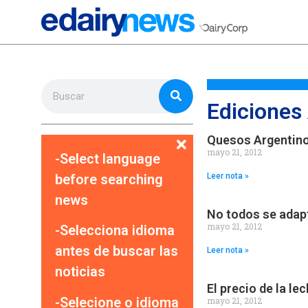
Ediciones
Quesos Argentinos
mayo 21, 2012
-Select language
before searching
Leer nota »
news
No todos se adapt
mayo 21, 2012
-Selecciona idioma
antes de buscar las
Leer nota »
noticias
El precio de la le
-Selecione o idioma
mayo 21, 2012