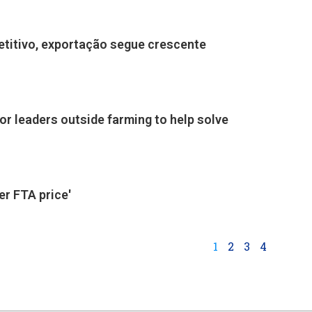
titivo, exportação segue crescente
 for leaders outside farming to help solve
er FTA price'
1
2
3
4