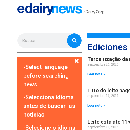
Ediciones
Terceirização da 
septiembre 16, 2015
-Select language
before searching
Leer nota »
news
Litro do leite pa
septiembre 16, 2015
-Selecciona idioma
antes de buscar las
Leer nota »
noticias
Leite está até 1
-Selecione o idioma
septiembre 16, 2015