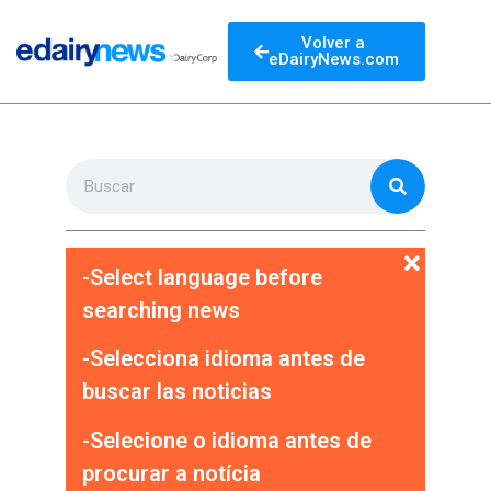
Volver a
eDairyNews.com
-Select language before
searching news
-Selecciona idioma antes de
buscar las noticias
-Selecione o idioma antes de
procurar a notícia