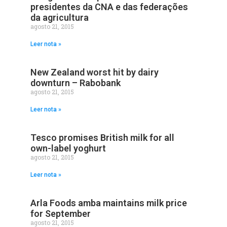
presidentes da CNA e das federações
da agricultura
agosto 21, 2015
Leer nota »
New Zealand worst hit by dairy
downturn – Rabobank
agosto 21, 2015
Leer nota »
Tesco promises British milk for all
own-label yoghurt
agosto 21, 2015
Leer nota »
Arla Foods amba maintains milk price
for September
agosto 21, 2015