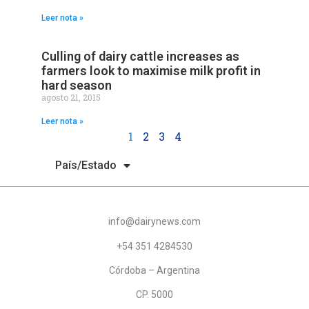
Leer nota »
Culling of dairy cattle increases as
farmers look to maximise milk profit in
hard season
agosto 21, 2015
Leer nota »
1
2
3
4
País/Estado
info@dairynews.com
+54 351 4284530
Córdoba – Argentina
CP. 5000