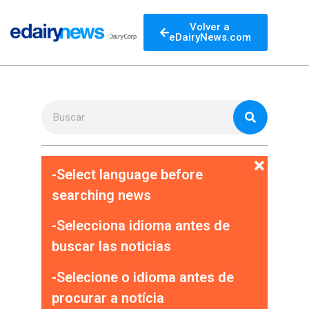
Volver a
eDairyNews.com
-Select language before
searching news
-Selecciona idioma antes de
buscar las noticias
-Selecione o idioma antes de
procurar a notícia