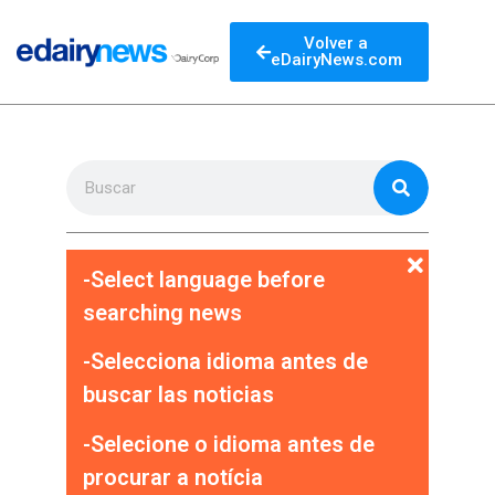
Volver a
eDairyNews.com
-Select language before
searching news
-Selecciona idioma antes de
buscar las noticias
-Selecione o idioma antes de
procurar a notícia