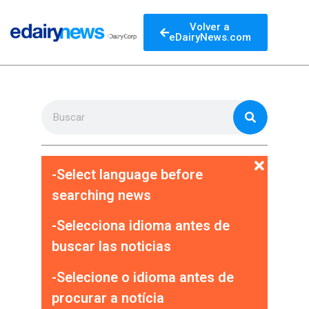
Volver a
eDairyNews.com
-Select language before
searching news
-Selecciona idioma antes de
buscar las noticias
-Selecione o idioma antes de
procurar a notícia