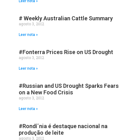
Leer nota »
# Weekly Australian Cattle Summary
agosto 3, 2012
Leer nota »
#Fonterra Prices Rise on US Drought
agosto 3, 2012
Leer nota »
#Russian and US Drought Sparks Fears
on a New Food Crisis
agosto 3, 2012
Leer nota »
#Rondí´nia é destaque nacional na
produção de leite
agosto 3, 2012