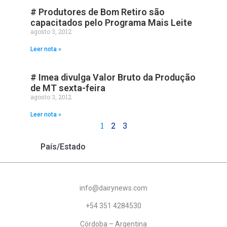
# Produtores de Bom Retiro são
capacitados pelo Programa Mais Leite
agosto 3, 2012
Leer nota »
# Imea divulga Valor Bruto da Produção
de MT sexta-feira
agosto 3, 2012
Leer nota »
1
2
3
País/Estado
info@dairynews.com
+54 351 4284530
Córdoba – Argentina