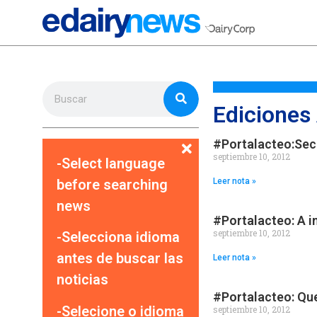
Ediciones
#Portalacteo:Sec
septiembre 10, 2012
-Select language
before searching
Leer nota »
news
#Portalacteo: A i
septiembre 10, 2012
-Selecciona idioma
antes de buscar las
Leer nota »
noticias
#Portalacteo: Que
-Selecione o idioma
septiembre 10, 2012