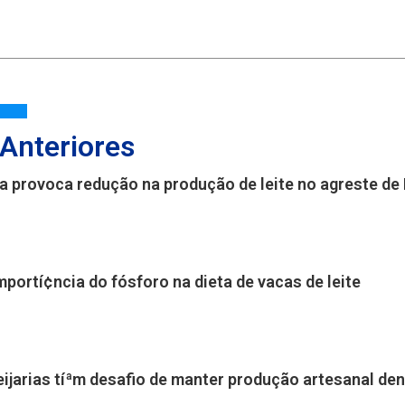
 Anteriores
a provoca redução na produção de leite no agreste d
mportí¢ncia do fósforo na dieta de vacas de leite
ijarias tíªm desafio de manter produção artesanal den