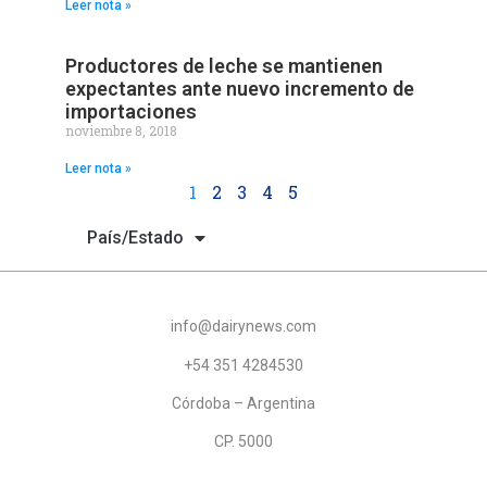
Leer nota »
Productores de leche se mantienen
expectantes ante nuevo incremento de
importaciones
noviembre 8, 2018
Leer nota »
1
2
3
4
5
País/Estado
info@dairynews.com
+54 351 4284530
Córdoba – Argentina
CP. 5000