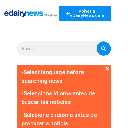
Volver a
eDairyNews.com
-Select language before
searching news
-Selecciona idioma antes de
buscar las noticias
-Selecione o idioma antes de
procurar a notícia