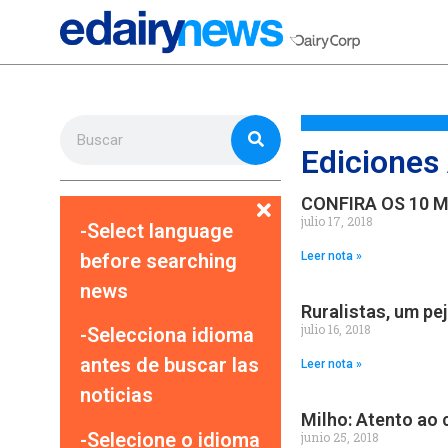
Ediciones
CONFIRA OS 10 
julio 17, 2018
-Select language
before searching
Leer nota »
news
Ruralistas, um pej
julio 16, 2018
-Selecciona idioma
antes de buscar las
Leer nota »
noticias
Milho: Atento ao
-Selecione o idioma
junio 25, 2018