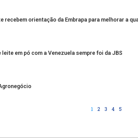
ite recebem orientação da Embrapa para melhorar a qu
e leite em pó com a Venezuela sempre foi da JBS
 Agronegócio
1
2
3
4
5