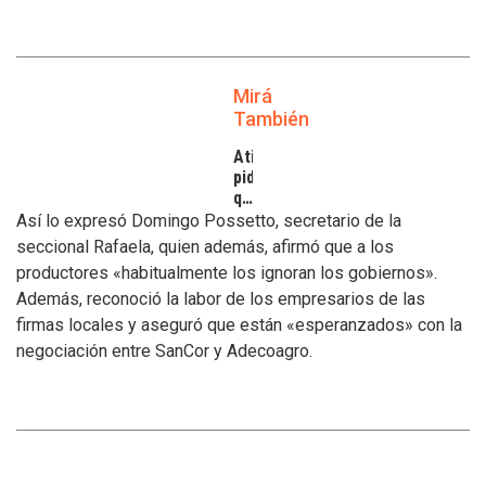
Mirá
También
Atilra
pide
que
se
Así lo expresó Domingo Possetto, secretario de la
atiendan
seccional Rafaela, quien además, afirmó que a los
los
productores «habitualmente los ignoran los gobiernos».
inconvenientes
Además, reconoció la labor de los empresarios de las
de
los
firmas locales y aseguró que están «esperanzados» con la
tamberos
negociación entre SanCor y Adecoagro.