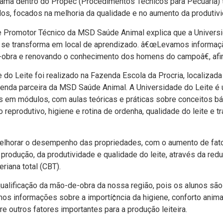
rama dentro do Propec (Procedimentos Técnicos para Pecuária) t
dos, focados na melhoria da qualidade e no aumento da produtivi
 e Promotor Técnico da MSD Saúde Animal explica que a Universi
urral se transforma em local de aprendizado. â€œLevamos informaç
-obra e renovando o conhecimento dos homens do campoâ€, afi
do Leite foi realizado na Fazenda Escola da Procria, localizada 
nda parceira da MSD Saúde Animal. A Universidade do Leite é u
os em módulos, com aulas teóricas e práticas sobre conceitos b
reprodutivo, higiene e rotina de ordenha, qualidade do leite e t
 melhorar o desempenho das propriedades, com o aumento de fa
a produção, da produtividade e qualidade do leite, através da re
iana total (CBT).
qualificação da mão-de-obra da nossa região, pois os alunos sã
mos informações sobre a importí¢ncia da higiene, conforto animal
e outros fatores importantes para a produção leiteira.