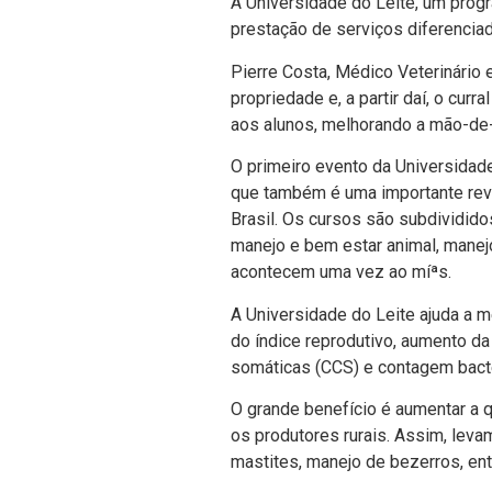
A Universidade do Leite, um prog
prestação de serviços diferencia
Pierre Costa, Médico Veterinário
propriedade e, a partir daí­, o c
aos alunos, melhorando a mão-de
O primeiro evento da Universidade 
que também é uma importante reve
Brasil. Os cursos são subdividid
manejo e bem estar animal, manejo 
acontecem uma vez ao míªs.
A Universidade do Leite ajuda a
do í­ndice reprodutivo, aumento d
somáticas (CCS) e contagem bacter
O grande benefí­cio é aumentar a 
os produtores rurais. Assim, leva
mastites, manejo de bezerros, entr