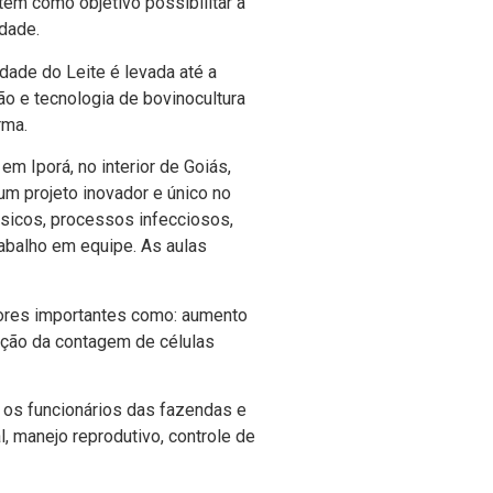
em como objetivo possibilitar a
dade.
dade do Leite é levada até a
ão e tecnologia de bovinocultura
rma.
em Iporá, no interior de Goiás,
m projeto inovador e único no
ásicos, processos infecciosos,
rabalho em equipe. As aulas
tores importantes como: aumento
dução da contagem de células
o os funcionários das fazendas e
, manejo reprodutivo, controle de