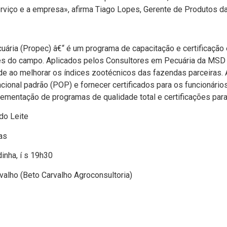
rviço e a empresa», afirma Tiago Lopes, Gerente de Produtos da
ária (Propec) â€“ é um programa de capacitação e certificação 
ores do campo. Aplicados pelos Consultores em Pecuária da MSD
ao melhorar os í­ndices zootécnicos das fazendas parceiras. Ao
ional padrão (POP) e fornecer certificados para os funcionário
lementação de programas de qualidade total e certificações para
do Leite
as
inha, í s 19h30
rvalho (Beto Carvalho Agroconsultoria)