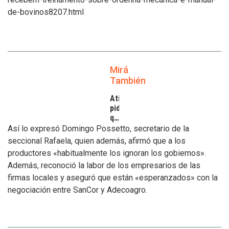
de-bovinos8207.html
Mirá
También
Atilra
pide
que
se
Así lo expresó Domingo Possetto, secretario de la
atiendan
seccional Rafaela, quien además, afirmó que a los
los
productores «habitualmente los ignoran los gobiernos».
inconvenientes
Además, reconoció la labor de los empresarios de las
de
los
firmas locales y aseguró que están «esperanzados» con la
tamberos
negociación entre SanCor y Adecoagro.