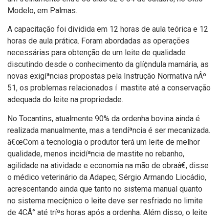
Modelo, em Palmas.
A capacitação foi dividida em 12 horas de aula teórica e 12
horas de aula prática. Foram abordadas as operações
necessárias para obtenção de um leite de qualidade
discutindo desde o conhecimento da glí¢ndula mamária, as
novas exigíªncias propostas pela Instrução Normativa nÂº
51, os problemas relacionados í mastite até a conservação
adequada do leite na propriedade.
No Tocantins, atualmente 90% da ordenha bovina ainda é
realizada manualmente, mas a tendíªncia é ser mecanizada.
â€œCom a tecnologia o produtor terá um leite de melhor
qualidade, menos incidíªncia de mastite no rebanho,
agilidade na atividade e economia na mão de obraâ€, disse
o médico veterinário da Adapec, Sérgio Armando Liocádio,
acrescentando ainda que tanto no sistema manual quanto
no sistema mecí¢nico o leite deve ser resfriado no limite
de 4CÂ° até tríªs horas após a ordenha. Além disso, o leite