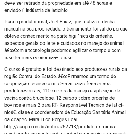
deve ser retirado da propriedade em até 48 horas e
enviado í indústria de laticí­nio.
Para o produtor rural, Joel Bautz, que realiza ordenha
manual na sua propriedade, o treinamento foi válido porque
obteve conhecimento na parte higiíªnica da ordenha,
aspectos gerais do leite e cuidados no manejo do animal.
â€œCom a tecnologia podemos agilizar o tempo e com
isso ter mais economiaâ€, disse.
O curso é gratuito e foi destinado aos produtores rurais da
região Central do Estado. â€œFirmamos um termo de
cooperação técnica com o Senar para oferecer aos
produtores rurais, 110 cursos de manejo e aplicação de
vacina contra brucelose, 12 cursos sobre ordenha de
bovinos e mais 2 para RT- Responsável Técnico de laticí­
nioâ€, disse a coordenadora de Educação Sanitária Animal
da Adapec, Mara Luce Borges Leal.
http://surgiu.com.br/noticia/52713/produtores-rurais-
recebem-treinamento-sobre-ordenha-mecanica-e-manual-