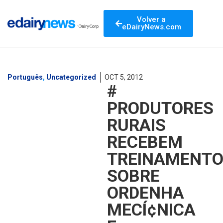
Volver a
eDairyNews.com
Português
,
Uncategorized
OCT 5, 2012
#
PRODUTORES
RURAIS
RECEBEM
TREINAMENT
SOBRE
ORDENHA
MECÍ¢NICA