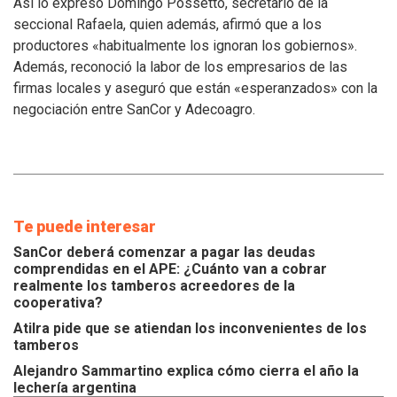
se
Así lo expresó Domingo Possetto, secretario de la
atiendan
seccional Rafaela, quien además, afirmó que a los
los
productores «habitualmente los ignoran los gobiernos».
inconvenientes
Además, reconoció la labor de los empresarios de las
de
los
firmas locales y aseguró que están «esperanzados» con la
tamberos
negociación entre SanCor y Adecoagro.
Te puede interesar
SanCor deberá comenzar a pagar las deudas
comprendidas en el APE: ¿Cuánto van a cobrar
realmente los tamberos acreedores de la
cooperativa?
Atilra pide que se atiendan los inconvenientes de los
tamberos
Alejandro Sammartino explica cómo cierra el año la
lechería argentina