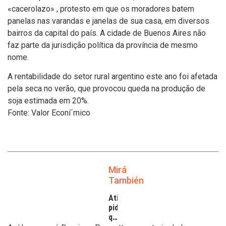
«cacerolazo» , protesto em que os moradores batem
panelas nas varandas e janelas de sua casa, em diversos
bairros da capital do paí­s. A cidade de Buenos Aires não
faz parte da jurisdição polí­tica da proví­ncia de mesmo
nome.
A rentabilidade do setor rural argentino este ano foi afetada
pela seca no verão, que provocou queda na produção de
soja estimada em 20%.
Fonte: Valor Econí´mico
Mirá
También
Atilra
pide
que