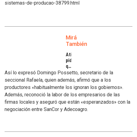
sistemas-de-producao-38799.html
Mirá
También
Atilra
pide
que
se
Así lo expresó Domingo Possetto, secretario de la
atiendan
seccional Rafaela, quien además, afirmó que a los
los
productores «habitualmente los ignoran los gobiernos».
inconvenientes
Además, reconoció la labor de los empresarios de las
de
los
firmas locales y aseguró que están «esperanzados» con la
tamberos
negociación entre SanCor y Adecoagro.