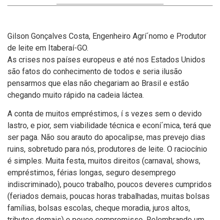
Gilson Gonçalves Costa, Engenheiro Agrí´nomo e Produtor
de leite em Itaberaí­-GO.
As crises nos paí­ses europeus e até nos Estados Unidos
são fatos do conhecimento de todos e seria ilusão
pensarmos que elas não chegariam ao Brasil e estão
chegando muito rápido na cadeia láctea.
A conta de muitos empréstimos, í s vezes sem o devido
lastro, e pior, sem viabilidade técnica e econí´mica, terá que
ser paga. Não sou arauto do apocalipse, mas prevejo dias
ruins, sobretudo para nós, produtores de leite. O raciocí­nio
é simples. Muita festa, muitos direitos (carnaval, shows,
empréstimos, férias longas, seguro desemprego
indiscriminado), pouco trabalho, poucos deveres cumpridos
(feriados demais, poucas horas trabalhadas, muitas bolsas
famí­lias, bolsas escolas, cheque moradia, juros altos,
tributos demais) e pouco compromisso. Relembrando um