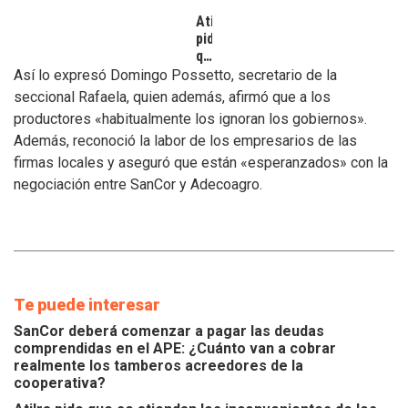
Atilra
pide
que
se
Así lo expresó Domingo Possetto, secretario de la
atiendan
seccional Rafaela, quien además, afirmó que a los
los
productores «habitualmente los ignoran los gobiernos».
inconvenientes
Además, reconoció la labor de los empresarios de las
de
los
firmas locales y aseguró que están «esperanzados» con la
tamberos
negociación entre SanCor y Adecoagro.
Te puede interesar
SanCor deberá comenzar a pagar las deudas
comprendidas en el APE: ¿Cuánto van a cobrar
realmente los tamberos acreedores de la
cooperativa?