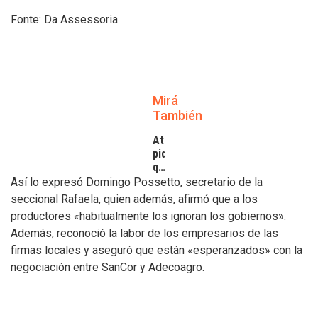
Fonte: Da Assessoria
Mirá
También
Atilra
pide
que
se
Así lo expresó Domingo Possetto, secretario de la
atiendan
seccional Rafaela, quien además, afirmó que a los
los
productores «habitualmente los ignoran los gobiernos».
inconvenientes
Además, reconoció la labor de los empresarios de las
de
los
firmas locales y aseguró que están «esperanzados» con la
tamberos
negociación entre SanCor y Adecoagro.