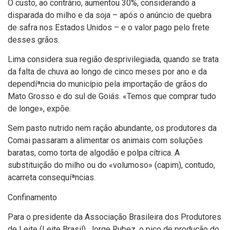
O custo, ao contrário, aumentou 30%, considerando a
disparada do milho e da soja – após o anúncio de quebra
de safra nos Estados Unidos – e o valor pago pelo frete
desses grãos.
Lima considera sua região desprivilegiada, quando se trata
da falta de chuva ao longo de cinco meses por ano e da
dependíªncia do municí­pio pela importação de grãos do
Mato Grosso e do sul de Goiás. «Temos que comprar tudo
de longe», expõe.
Sem pasto nutrido nem ração abundante, os produtores da
Comai passaram a alimentar os animais com soluções
baratas, como torta de algodão e polpa cí­trica. A
substituição do milho ou do «volumoso» (capim), contudo,
acarreta consequíªncias.
Confinamento
Para o presidente da Associação Brasileira dos Produtores
de Leite (Leite Brasil), Jorge Rubez, o pico de produção do