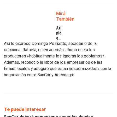
Mirá
También
Atilra
pide
que
se
Así lo expresó Domingo Possetto, secretario de la
atiendan
seccional Rafaela, quien además, afirmó que a los
los
productores «habitualmente los ignoran los gobiernos».
inconvenientes
Además, reconoció la labor de los empresarios de las
de
los
firmas locales y aseguró que están «esperanzados» con la
tamberos
negociación entre SanCor y Adecoagro.
Te puede interesar
SanCor deberá comenzar a pagar las deudas