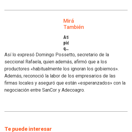
Mirá
También
Atilra
pide
que
se
Así lo expresó Domingo Possetto, secretario de la
atiendan
seccional Rafaela, quien además, afirmó que a los
los
productores «habitualmente los ignoran los gobiernos».
inconvenientes
Además, reconoció la labor de los empresarios de las
de
los
firmas locales y aseguró que están «esperanzados» con la
tamberos
negociación entre SanCor y Adecoagro.
Te puede interesar