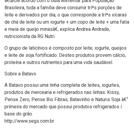
â€œDe acordo com o Guia Alimentar para População
Brasileira, toda a famí­lia deve consumir tríªs porções de
leite e derivados por dia, o que corresponde a tríªs xí­caras
de chá de leite ou um iogurte + um copo de leite + uma fatia
e meia de queijo minasâ€, explica Andrea Andrade,
nutricionista da RG Nutri.
O grupo de laticí­nios é composto por leite, iogurte, queijos
e leite de soja fortificado. Destes produtos provem cálcio,
proteí­na e outros nutrientes para uma vida saudável.
Sobre a Batavo
A Batavo possui uma linha completa de leites, iogurtes,
produtos de mercearia e refrigerados nas linhas: Kissy,
Pense Zero, Pense Bio Fibras, Batavinho e Naturis Soja â€“
primeira do mercado que possui produtos refrigerados í
base do grão.
http://www.segs.com.br