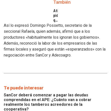
También
Atilra
pide
que
se
Así lo expresó Domingo Possetto, secretario de la
atiendan
seccional Rafaela, quien además, afirmó que a los
los
productores «habitualmente los ignoran los gobiernos».
inconvenientes
Además, reconoció la labor de los empresarios de las
de
los
firmas locales y aseguró que están «esperanzados» con la
tamberos
negociación entre SanCor y Adecoagro.
Te puede interesar
SanCor deberá comenzar a pagar las deudas
comprendidas en el APE: ¿Cuánto van a cobrar
realmente los tamberos acreedores de la
cooperativa?