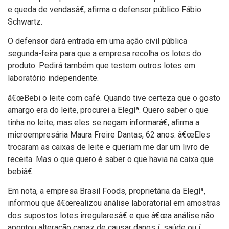
e queda de vendasâ€, afirma o defensor público Fábio
Schwartz.
O defensor dará entrada em uma ação civil pública
segunda-feira para que a empresa recolha os lotes do
produto. Pedirá também que testem outros lotes em
laboratório independente.
â€œBebi o leite com café. Quando tive certeza que o gosto
amargo era do leite, procurei a Elegíª. Quero saber o que
tinha no leite, mas eles se negam informarâ€, afirma a
microempresária Maura Freire Dantas, 62 anos. â€œEles
trocaram as caixas de leite e queriam me dar um livro de
receita. Mas o que quero é saber o que havia na caixa que
bebiâ€.
Em nota, a empresa Brasil Foods, proprietária da Elegíª,
informou que â€œrealizou análise laboratorial em amostras
dos supostos lotes irregularesâ€ e que â€œa análise não
apontou alteração capaz de causar danos í saúde ou í