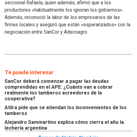
atiendan
seccional Rafaela, quien además, afirmó que a los
los
productores «habitualmente los ignoran los gobiernos».
inconvenientes
Además, reconoció la labor de los empresarios de las
de
los
firmas locales y aseguró que están «esperanzados» con la
tamberos
negociación entre SanCor y Adecoagro.
Te puede interesar
SanCor deberá comenzar a pagar las deudas
comprendidas en el APE: ¿Cuánto van a cobrar
realmente los tamberos acreedores de la
cooperativa?
Atilra pide que se atiendan los inconvenientes de los
tamberos
Alejandro Sammartino explica cómo cierra el año la
lechería argentina