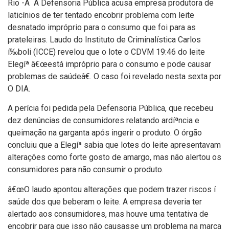
Rio -Â A Defensoria Pública acusa empresa produtora de
laticí­nios de ter tentado encobrir problema com leite
desnatado impróprio para o consumo que foi para as
prateleiras. Laudo do Instituto de Criminalí­stica Carlos
í‰boli (ICCE) revelou que o lote o CDVM 19:46 do leite
Elegíª â€œestá impróprio para o consumo e pode causar
problemas de saúdeâ€. O caso foi revelado nesta sexta por
O DIA.
A perí­cia foi pedida pela Defensoria Pública, que recebeu
dez denúncias de consumidores relatando ardíªncia e
queimação na garganta após ingerir o produto. O órgão
concluiu que a Elegíª sabia que lotes do leite apresentavam
alterações como forte gosto de amargo, mas não alertou os
consumidores para não consumir o produto.
â€œO laudo apontou alterações que podem trazer riscos í
saúde dos que beberam o leite. A empresa deveria ter
alertado aos consumidores, mas houve uma tentativa de
encobrir para que isso não causasse um problema na marca