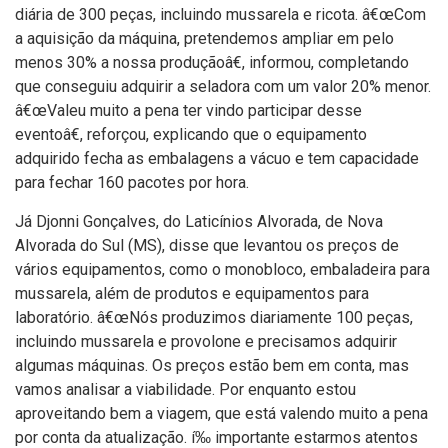
diária de 300 peças, incluindo mussarela e ricota. â€œCom
a aquisição da máquina, pretendemos ampliar em pelo
menos 30% a nossa produçãoâ€, informou, completando
que conseguiu adquirir a seladora com um valor 20% menor.
â€œValeu muito a pena ter vindo participar desse
eventoâ€, reforçou, explicando que o equipamento
adquirido fecha as embalagens a vácuo e tem capacidade
para fechar 160 pacotes por hora.
Já Djonni Gonçalves, do Laticí­nios Alvorada, de Nova
Alvorada do Sul (MS), disse que levantou os preços de
vários equipamentos, como o monobloco, embaladeira para
mussarela, além de produtos e equipamentos para
laboratório. â€œNós produzimos diariamente 100 peças,
incluindo mussarela e provolone e precisamos adquirir
algumas máquinas. Os preços estão bem em conta, mas
vamos analisar a viabilidade. Por enquanto estou
aproveitando bem a viagem, que está valendo muito a pena
por conta da atualização. í‰ importante estarmos atentos