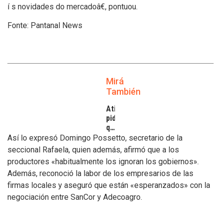
í s novidades do mercadoâ€, pontuou.
Fonte: Pantanal News
Mirá
También
Atilra
pide
que
se
Así lo expresó Domingo Possetto, secretario de la
atiendan
seccional Rafaela, quien además, afirmó que a los
los
productores «habitualmente los ignoran los gobiernos».
inconvenientes
Además, reconoció la labor de los empresarios de las
de
los
firmas locales y aseguró que están «esperanzados» con la
tamberos
negociación entre SanCor y Adecoagro.