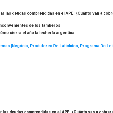
r las deudas comprendidas en el APE: ¿Cuánto van a cobr
s inconvenientes de los tamberos
ómo cierra el año la lechería argentina
emas |
Negócio
,
Produtores De Laticínios
,
Programa Do Lei
 las deudas comprendidas en el APE: ¿Cuánto van a cobrar 