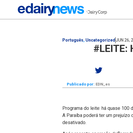
Português
,
Uncategorized
JUN 26, 
#LEITE:
Publicado por:
EDN_es
Programa do leite: há quase 100 
A Paraí­ba poderá ter um prejuí­z
desativado.