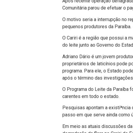
Após recente operação deflagrada 
Comunitária parou de efetuar o p
O motivo seria a interrupção no r
pequenos produtores da Paraí­ba.
O Cariri é a região que possui a m
do leite junto ao Governo do Estad
Adriano Dário é um jovem produto
proprietários de laticí­nios pode 
programa. Para ele, o Estado pod
após o término das investigações
O Programa do Leite da Paraí­ba f
carentes em todo o estado.
Pesquisas apontam a existíªncia d
passo em que serve ainda como ún
Em meio as atuais discussões da 