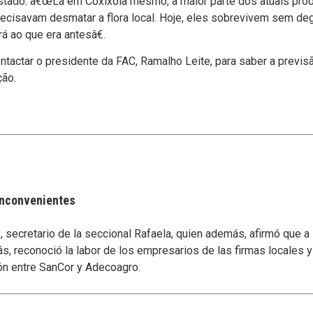
Estado. â€œLá em Coxixola mesmo, a maior parte dos atuais prod
precisavam desmatar a flora local. Hoje, eles sobrevivem sem d
rá ao que era antesâ€.
tactar o presidente da FAC, Ramalho Leite, para saber a previs
ção.
 inconvenientes
secretario de la seccional Rafaela, quien además, afirmó que a
s, reconoció la labor de los empresarios de las firmas locales 
ón entre SanCor y Adecoagro.