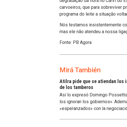
degradação da flora no Cariri do 
carvoeiros, que para sobreviver 
programa do leite a situação volta
Nós testamos insistentemente con
mas ele não atendeu a nossa liga
Fonte: PB Agora
Mirá También
Atilra pide que se atiendan los
de los tamberos
Así lo expresó Domingo Possetto, 
los ignoran los gobiernos». Ademá
«esperanzados» con la negociaci