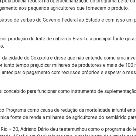
pela polí­cia federal na operacionalização do programa Leite da
agamento aos pequenos agricultores que fornecem o produto.
epasse de verbas do Governo Federal ao Estado e com isso um pre
aior produção de leite de cabra do Brasil e a principal fonte ger
o.
r da cidade de Coxixola e disse que não entende como uma inve
por tanto tempo prejudicar milhares de produtores e mais de 100 m
e antecipar o pagamento com recursos próprios e esperar o res
.
oi concebido para funcionar como instrumento de suplementação a
o Programa como causa de redução da mortalidade infantil entre 
ica fonte de renda a milhares de agricultores do semiárido par
Rio + 20, Adriano Dário deu testemunhou como o programa do l