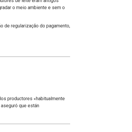
utores de leite eram antigos
egradar o meio ambiente e sem o
ão de regularização do pagamento,
 los productores «habitualmente
y aseguró que están