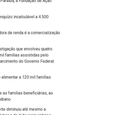
 Paraí­ba, a Fundação de Ação
juí­zo incalculável a 4.500
adora de renda é a comercialização
stigação que envolveu quatro
il famí­lias assistidas pelo
sarcimento do Governo Federal
limentar a 120 mil famí­lias
as famí­lias beneficiárias, ao
aibano.
eite diminuiu até mesmo a