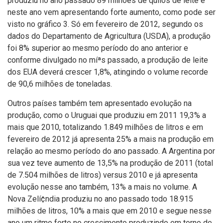
produziu no ano passado 89 milhões de quilos de leite e
neste ano vem apresentando forte aumento, como pode ser
visto no gráfico 3. Só em fevereiro de 2012, segundo os
dados do Departamento de Agricultura (USDA), a produção
foi 8% superior ao mesmo perí­odo do ano anterior e
conforme divulgado no míªs passado, a produção de leite
dos EUA deverá crescer 1,8%, atingindo o volume recorde
de 90,6 milhões de toneladas.
Outros paí­ses também tem apresentado evolução na
produção, como o Uruguai que produziu em 2011 19,3% a
mais que 2010, totalizando 1.849 milhões de litros e em
fevereiro de 2012 já apresenta 25% a mais na produção em
relação ao mesmo perí­odo do ano passado. A Argentina por
sua vez teve aumento de 13,5% na produção de 2011 (total
de 7.504 milhões de litros) versus 2010 e já apresenta
evolução nesse ano também, 13% a mais no volume. A
Nova Zelí¢ndia produziu no ano passado todo 18.915
milhões de litros, 10% a mais que em 2010 e segue nesse
ano um ritmo forte no crescimento produzindo em torno de