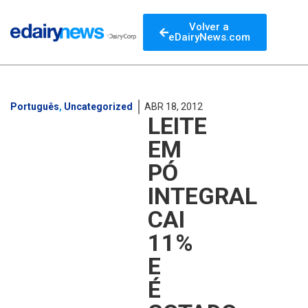
Volver a
eDairyNews.com
Português
,
Uncategorized
ABR 18, 2012
LEITE
EM
PÓ
INTEGRAL
CAI
11%
E
É