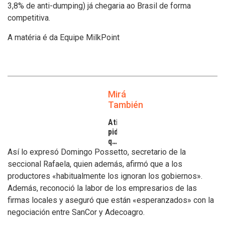
3,8% de anti-dumping) já chegaria ao Brasil de forma
competitiva.
A matéria é da Equipe MilkPoint
Mirá
También
Atilra
pide
que
se
Así lo expresó Domingo Possetto, secretario de la
atiendan
seccional Rafaela, quien además, afirmó que a los
los
productores «habitualmente los ignoran los gobiernos».
inconvenientes
Además, reconoció la labor de los empresarios de las
de
los
firmas locales y aseguró que están «esperanzados» con la
tamberos
negociación entre SanCor y Adecoagro.